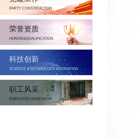
PARTY CONSTRUCTION
荣誉资质
HONOR&QUALIFICATION
科技创新
SCIENCE &TECHNOLOGY INNOVATION
职工风采
EMPLOYEE DEMEANOR