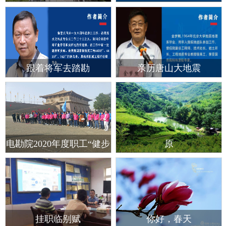
跟着将军去踏勘
亲历唐山大地震
电勘院2020年度职工“健步
原
走、迷你马拉松” 活动
挂职临别赋
你好，春天