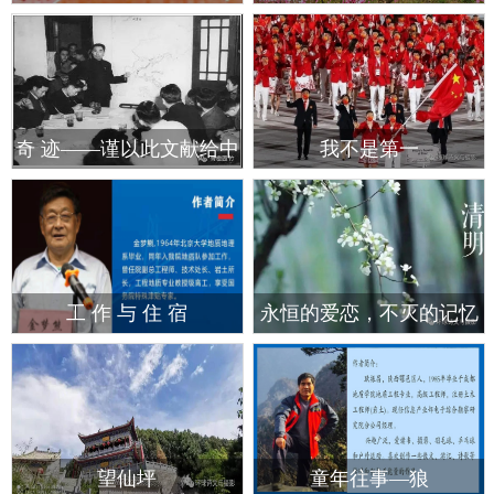
奇 迹——谨以此文献给中
我不是第一
华人民共和国成立七十二
周年
工 作 与 住 宿
永恒的爱恋，不灭的记忆
望仙坪
童年往事—狼