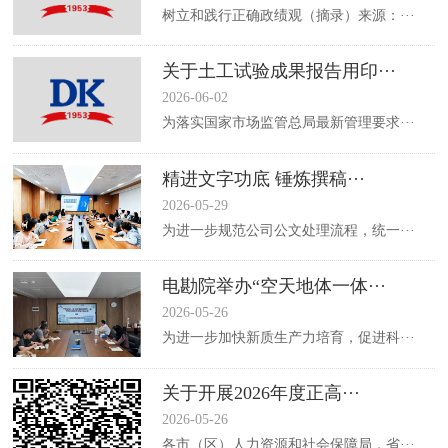
树立和践行正确政绩观（摘录）来源：···
关于土工试验成果报告用印···
2026-06-02
为落实国家市场监管总局最新管理要求···
精进文字功底 锤炼撰稿···
2026-05-29
为进一步规范公司公文处理流程，统一···
电勘院举办“空天地体一体···
2026-05-26
为进一步加快新质生产力培育，促进科···
关于开展2026年度正高···
2026-05-26
各市（区）人力资源和社会保障局，省···