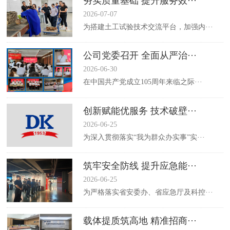
夯实质量基础 提升服务效···
2026-07-07
为搭建土工试验技术交流平台，加强内···
公司党委召开 全面从严治···
2026-06-30
在中国共产党成立105周年来临之际···
创新赋能优服务 技术破壁···
2026-06-25
为深入贯彻落实“我为群众办实事”实···
筑牢安全防线 提升应急能···
2026-06-25
为严格落实省安委办、省应急厅及科控···
载体提质筑高地 精准招商···